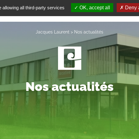
 allowing all third-party services
OK, accept all
Deny a
UVRIR
NOS MÉTIERS
NOS RÉALISATIONS
NOS ACTUALITÉS
NOU
INDUSTRIEL
Jacques Laurent
>
Nos actualités
COLLECTIF
TERTIAIRE
Nos actualités