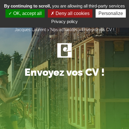
Cookies management panel
By continuing to scroll,
you are allowing all third-party services
OK, accept all
Deny all cookies
Personalize
Privacy policy
Jacques Laurent
>
Nos actualités
>
Envoyez vos CV !
Envoyez vos CV !